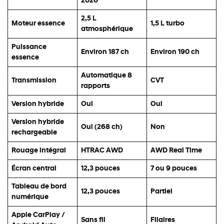
2026
2,5 L
Moteur essence
1,5 L turbo
atmosphérique
Puissance
Environ 187 ch
Environ 190 ch
essence
Automatique 8
Transmission
CVT
rapports
Version hybride
Oui
Oui
Version hybride
Oui (268 ch)
Non
rechargeable
Rouage intégral
HTRAC AWD
AWD Real Time
Écran central
12,3 pouces
7 ou 9 pouces
Tableau de bord
12,3 pouces
Partiel
numérique
Apple CarPlay /
Sans fil
Filaires