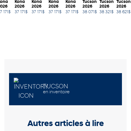
Kona
Kona
Kona
Kona
Kona
Tucson
Tucson
Tucson
2026
2026
2026
2026
2026
2026
2026
2026
7 171
$
37 171
$
37 171
$
37 171
$
37 171
$
38 071
$
38 321
$
38 621
$
TUCSON
en inventaire
Autres articles à lire