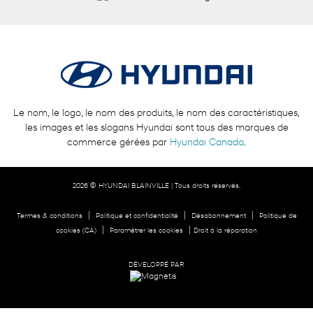
Le nom, le logo, le nom des produits, le nom des caractéristiques,
les images et les slogans Hyundai sont tous des marques de
commerce gérées par
Hyundai Canada
.
2026 © HYUNDAI BLAINVILLE
| Tous droits réservés.
|
|
|
Termes & conditions
Politique et confidentialité
Désabonnement
Politique de
|
|
cookies (CA)
Paramétrer les cookies
Droit à la réparation
DÉVELOPPÉ PAR