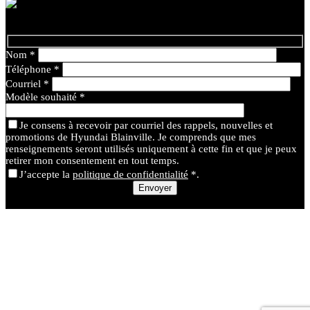
Nom
*
Téléphone
*
Courriel
*
Modèle souhaité
*
Je consens à recevoir par courriel des rappels, nouvelles et
promotions de Hyundai Blainville. Je comprends que mes
renseignements seront utilisés uniquement à cette fin et que je peux
retirer mon consentement en tout temps.
J’accepte la
politique de confidentialité
*
.