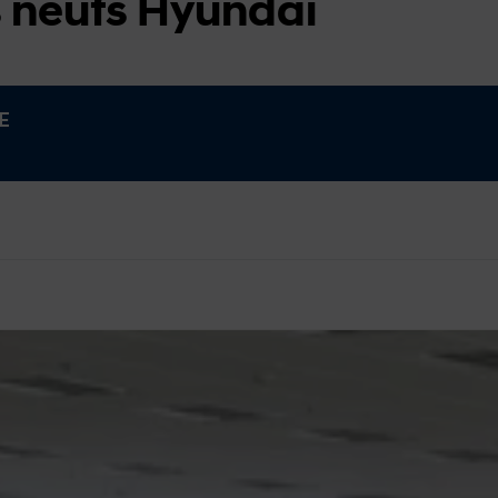
s neufs Hyundai
E