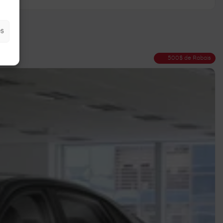
.
es
500
$
de Rabais