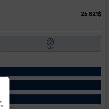
25 821
$
10 km
à
de
rer