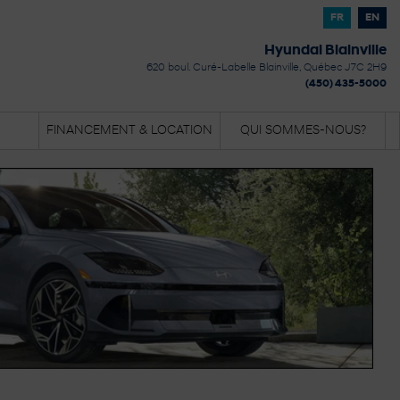
FR
EN
Hyundai Blainville
620 boul. Curé-Labelle
Blainville
,
Québec
J7C 2H9
(450) 435-5000
FINANCEMENT & LOCATION
QUI SOMMES-NOUS?