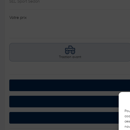
SEL Sport Sedan
Votre prix
Traction avant
Pou
coo
ces
nav