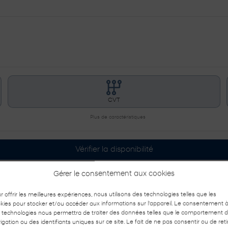
CVT
Plus de caractéristiques
Vérifier la disponibilité
Gérer le consentement aux cookies
Évaluer mon échange
r offrir les meilleures expériences, nous utilisons des technologies telles que les
kies pour stocker et/ou accéder aux informations sur l'appareil. Le consentement 
Demande d'informations
 technologies nous permettra de traiter des données telles que le comportement 
igation ou des identifiants uniques sur ce site. Le fait de ne pas consentir ou de reti