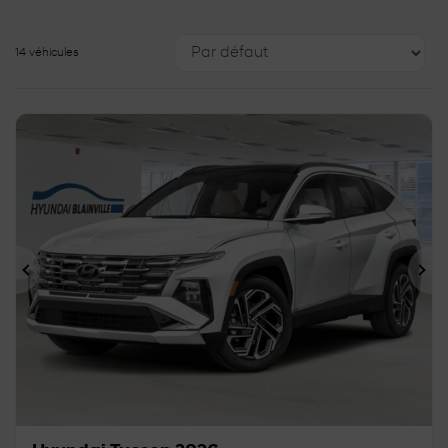
14 véhicules
Précédent
Sui