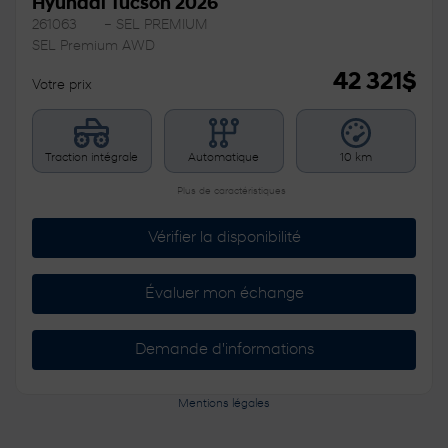
Hyundai Tucson 2026
261063
– SEL PREMIUM
SEL Premium AWD
42 321
$
Votre prix
Traction intégrale
Automatique
10 km
Plus de caractéristiques
Vérifier la disponibilité
Évaluer mon échange
Demande d'informations
Mentions légales