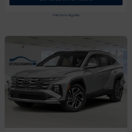
Mentions légales
Précédent
Sui