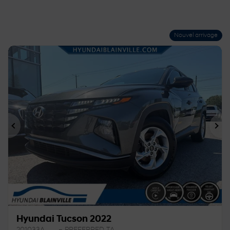
Nouvel arrivage
Précédent
Sui
Hyundai Tucson 2022