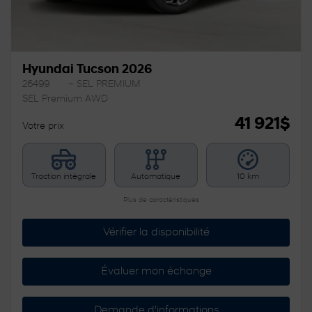
Hyundai Tucson 2026
26499
– SEL PREMIUM
SEL Premium AWD
41 921
$
Votre prix
Traction intégrale
Automatique
10 km
Plus de caractéristiques
Vérifier la disponibilité
Évaluer mon échange
Demande d'informations