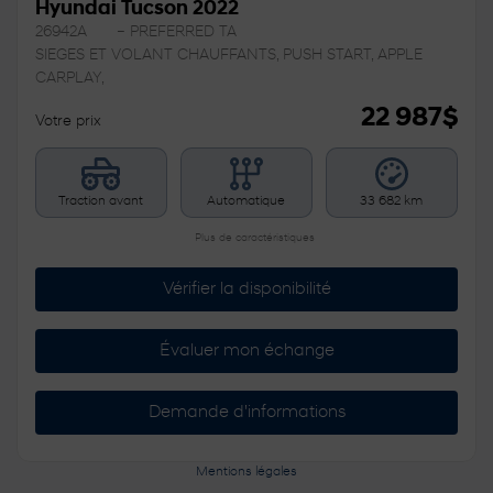
Hyundai Tucson 2022
26942A
– PREFERRED TA
SIEGES ET VOLANT CHAUFFANTS, PUSH START, APPLE
CARPLAY,
22 987
$
Votre prix
Traction avant
Automatique
33 682 km
Plus de caractéristiques
Vérifier la disponibilité
Évaluer mon échange
Demande d'informations
Mentions légales