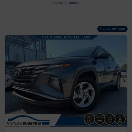
Mentions légales
Nouvel arrivage
Précédent
Sui