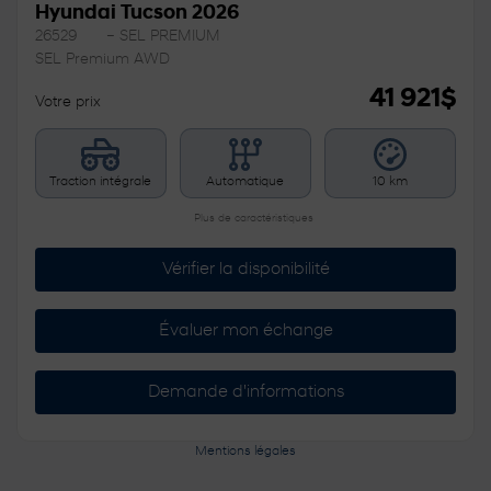
Hyundai Tucson 2026
26529
– SEL PREMIUM
SEL Premium AWD
41 921
$
Votre prix
Traction intégrale
Automatique
10 km
Plus de caractéristiques
Vérifier la disponibilité
Évaluer mon échange
Demande d'informations
Mentions légales