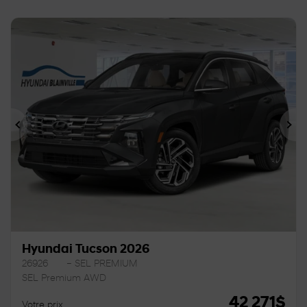
Précédent
Sui
Hyundai Tucson 2026
26926
– SEL PREMIUM
SEL Premium AWD
42 271
$
Votre prix