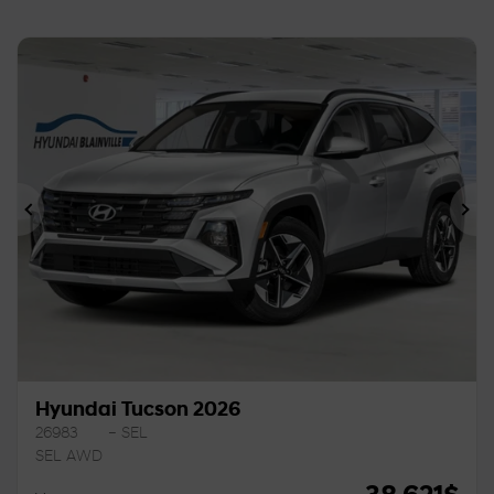
Précédent
Sui
Hyundai Tucson 2026
26983
– SEL
SEL AWD