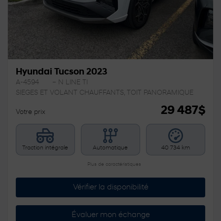
Hyundai Tucson 2023
A-4594
– N LINE TI
SIEGES ET VOLANT CHAUFFANTS, TOIT PANORAMIQUE
29 487
$
Votre prix
Traction intégrale
Automatique
40 734 km
Plus de caractéristiques
Vérifier la disponibilité
Évaluer mon échange