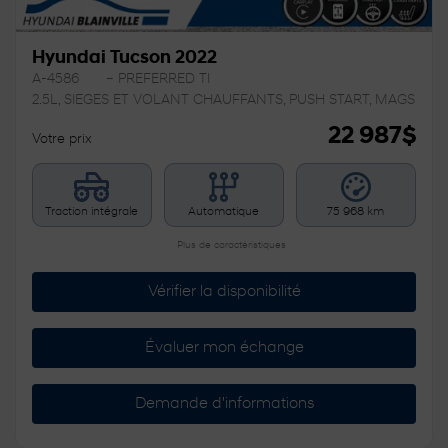
Hyundai Tucson 2022
A-4586
– PREFERRED TI
2.5L, SIEGES ET VOLANT CHAUFFANTS, PUSH START, MAGS
22 987
$
Votre prix
Traction intégrale
Automatique
75 968 km
Plus de caractéristiques
Vérifier la disponibilité
Évaluer mon échange
Demande d'informations