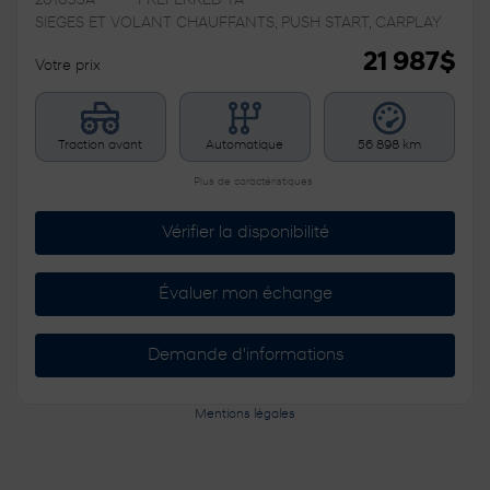
201033A
– PREFERRED TA
SIEGES ET VOLANT CHAUFFANTS, PUSH START, CARPLAY
21 987
$
Votre prix
Traction avant
Automatique
56 898 km
Plus de caractéristiques
Vérifier la disponibilité
Évaluer mon échange
Demande d'informations
Mentions légales