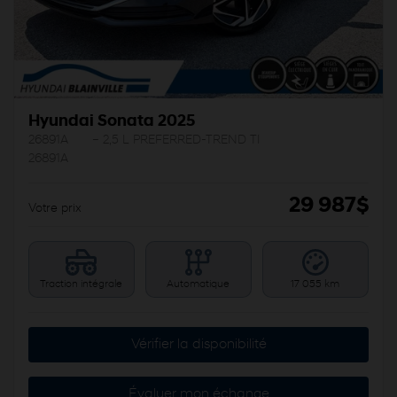
Hyundai Sonata 2025
26891A
– 2,5 L PREFERRED-TREND TI
26891A
29 987
$
Votre prix
Traction intégrale
Automatique
17 055 km
Vérifier la disponibilité
Évaluer mon échange