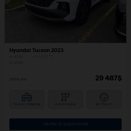
Précédent
Sui
Hyundai Tucson 2023
A-4594
– N LINE TI
A-4594
29 487
$
Votre prix
Traction intégrale
Automatique
40 734 km
Vérifier la disponibilité