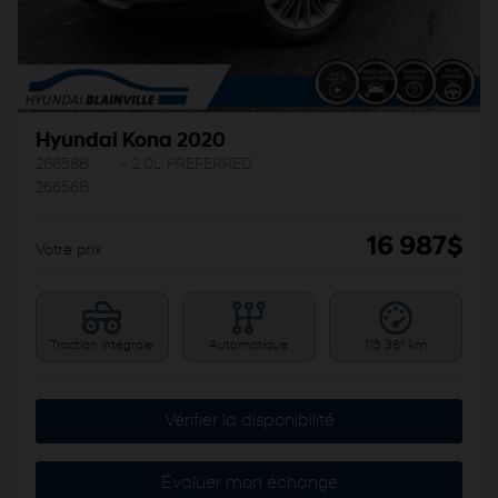
Hyundai Kona 2020
26658B
– 2.0L PREFERRED
26658B
16 987
$
Votre prix
Traction intégrale
Automatique
115 381 km
Vérifier la disponibilité
Évaluer mon échange