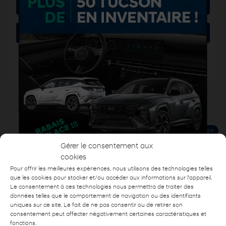
Évaluer mon échange
Demande d'informations
Mentions légales
Nouvel arrivage
Gérer le consentement aux
cookies
Pour offrir les meilleures expériences, nous utilisons des technologies telles
que les cookies pour stocker et/ou accéder aux informations sur l'appareil.
Le consentement à ces technologies nous permettra de traiter des
données telles que le comportement de navigation ou des identifiants
Nom
*
uniques sur ce site. Le fait de ne pas consentir ou de retirer son
consentement peut affecter négativement certaines caractéristiques et
fonctions.