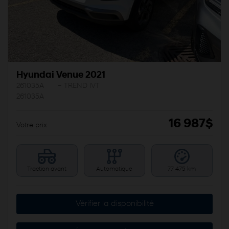
Hyundai Venue 2021
261035A
– TREND IVT
261035A
16 987
$
Votre prix
Traction avant
Automatique
77 475 km
Vérifier la disponibilité