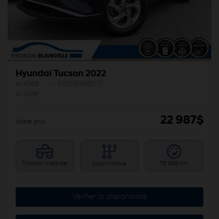
Hyundai Tucson 2022
A-4586
– PREFERRED TI
A-4586
22 987
$
Votre prix
Traction intégrale
Automatique
75 968 km
Vérifier la disponibilité