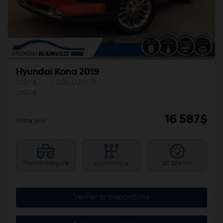
Hyundai Kona 2019
26911A
– 2.0L LUXE TI
26911A
16 587
$
Votre prix
Traction intégrale
Automatique
87 304 km
Vérifier la disponibilité