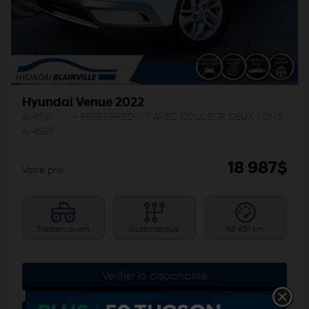
Hyundai Venue 2022
A-4597
– PREFERRED IVT AVEC COULEUR DEUX TONS
A-4597
18 987
$
Votre prix
Traction avant
Automatique
45 451 km
Vérifier la disponibilité