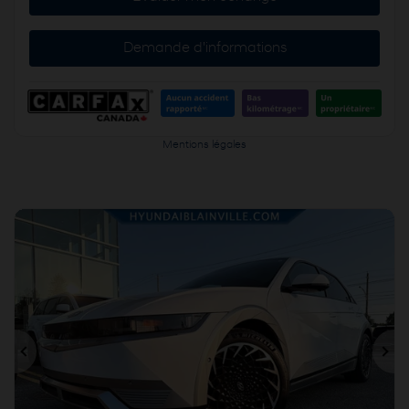
Demande d'informations
Mentions légales
Précédent
Sui