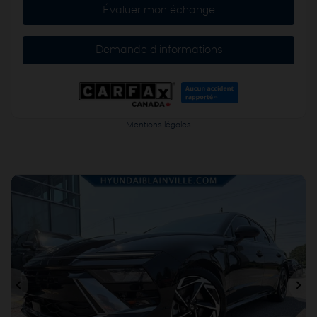
Évaluer mon échange
Demande d'informations
Mentions légales
Précédent
Sui