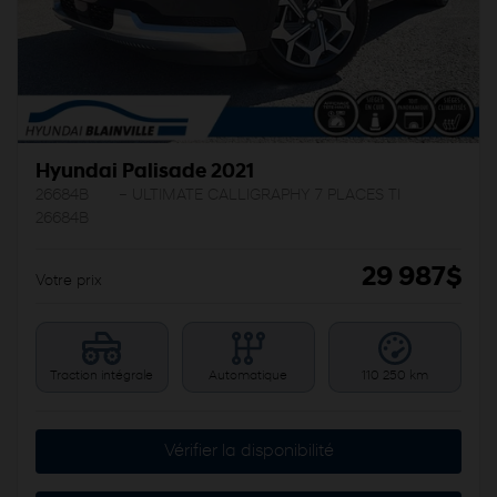
Hyundai Palisade 2021
26684B
– ULTIMATE CALLIGRAPHY 7 PLACES TI
26684B
29 987
$
Votre prix
Traction intégrale
Automatique
110 250 km
Vérifier la disponibilité