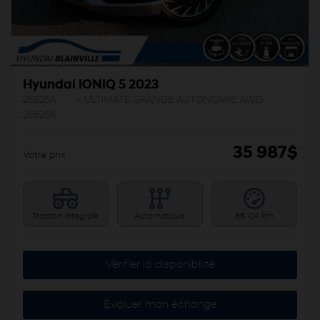
Hyundai IONIQ 5 2023
26826A
– ULTIMATE GRANDE AUTONOMIE AWD
26826A
35 987
$
Votre prix
Traction intégrale
Automatique
86 124 km
Vérifier la disponibilité
Évaluer mon échange