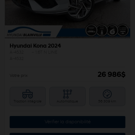
Hyundai Kona 2024
A-4532
– 1.6T N LINE
A-4532
26 986
$
Votre prix
Traction intégrale
Automatique
56 309 km
Vérifier la disponibilité