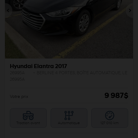
Précédent
Sui
Hyundai Elantra 2017
26995A
– BERLINE 4 PORTES, BOÎTE AUTOMATIQUE, LE
26995A
9 987
$
Votre prix
Traction avant
Automatique
127 010 km