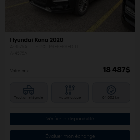
Hyundai Kona 2020
A-4575A
– 2.0L PREFERRED TI
A-4575A
18 487
$
Votre prix
Traction intégrale
Automatique
64 052 km
Vérifier la disponibilité
Évaluer mon échange