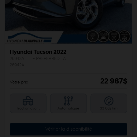
Précédent
Sui
Hyundai Tucson 2022
26942A
– PREFERRED TA
26942A
22 987
$
Votre prix
Traction avant
Automatique
33 682 km
Vérifier la disponibilité