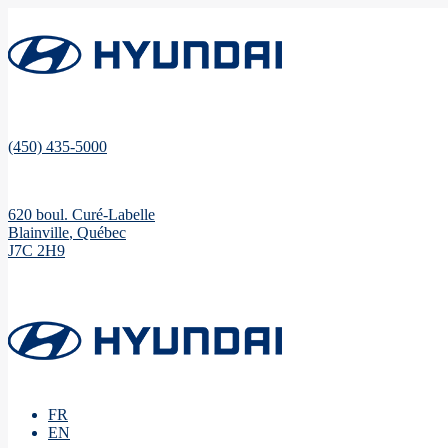
(450) 435-5000
620 boul. Curé-Labelle
Blainville
,
Québec
J7C 2H9
FR
EN