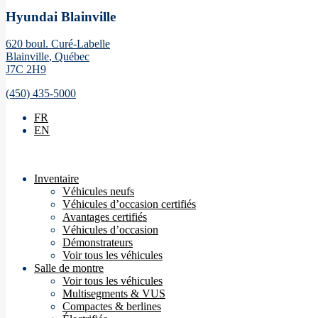
Hyundai Blainville
620 boul. Curé-Labelle
Blainville
,
Québec
J7C 2H9
(450) 435-5000
FR
EN
Inventaire
Véhicules neufs
Véhicules d’occasion certifiés
Avantages certifiés
Véhicules d’occasion
Démonstrateurs
Voir tous les véhicules
Salle de montre
Voir tous les véhicules
Multisegments & VUS
Compactes & berlines