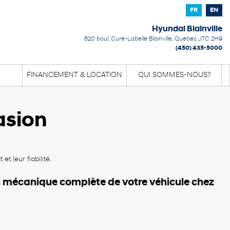
FR
EN
Hyundai Blainville
620 boul. Curé-Labelle
Blainville
,
Québec
J7C 2H9
(450) 435-5000
FINANCEMENT & LOCATION
QUI SOMMES-NOUS?
asion
t leur fiabilité.
 mécanique complète de votre véhicule chez