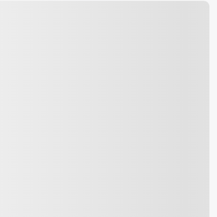
127 010 km
s