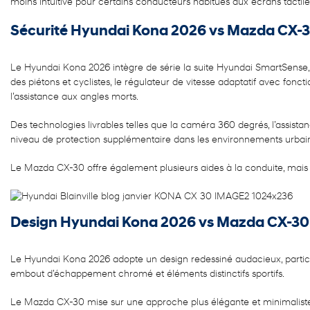
moins intuitive pour certains conducteurs habitués aux écrans tacti
Sécurité Hyundai Kona 2026 vs Mazda CX-
Le Hyundai Kona 2026 intègre de série la suite Hyundai SmartSense, c
des piétons et cyclistes, le régulateur de vitesse adaptatif avec foncti
l’assistance aux angles morts.
Des technologies livrables telles que la caméra 360 degrés, l’assistan
niveau de protection supplémentaire dans les environnements urbains 
Le Mazda CX-30 offre également plusieurs aides à la conduite, mais 
Design Hyundai Kona 2026 vs Mazda CX-30
Le Hyundai Kona 2026 adopte un design redessiné audacieux, partic
embout d’échappement chromé et éléments distinctifs sportifs.
Le Mazda CX-30 mise sur une approche plus élégante et minimaliste. 