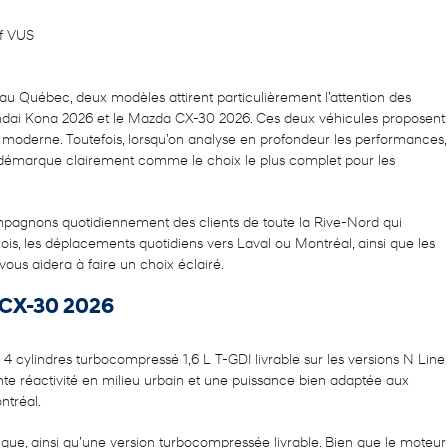
 Québec, deux modèles attirent particulièrement l’attention des
yundai Kona 2026 et le Mazda CX-30 2026. Ces deux véhicules proposent
e moderne. Toutefois, lorsqu’on analyse en profondeur les performances,
se démarque clairement comme le choix le plus complet pour les
ompagnons quotidiennement des clients de toute la Rive-Nord qui
is, les déplacements quotidiens vers Laval ou Montréal, ainsi que les
ous aidera à faire un choix éclairé.
 CX-30 2026
cylindres turbocompressé 1,6 L T-GDI livrable sur les versions N Line
te réactivité en milieu urbain et une puissance bien adaptée aux
ntréal.
ue, ainsi qu’une version turbocompressée livrable. Bien que le moteur