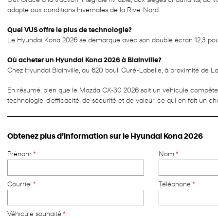
Oui. Grâce à la traction intégrale livrable, aux sièges chauffants, au
adapté aux conditions hivernales de la Rive-Nord.
Quel VUS offre le plus de technologie?
Le Hyundai Kona 2026 se démarque avec son double écran 12,3 pouces
Où acheter un Hyundai Kona 2026 à Blainville?
Chez Hyundai Blainville, au 620 boul. Curé-Labelle, à proximité de L
En résumé, bien que le Mazda CX-30 2026 soit un véhicule compéte
technologie, d’efficacité, de sécurité et de valeur, ce qui en fait un 
Obtenez plus d’information sur le Hyundai Kona 2026
Prénom
*
Nom
*
Courriel
*
Téléphone
*
Véhicule souhaité
*