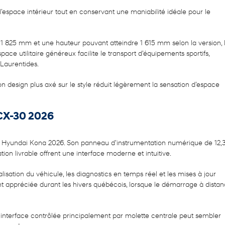
espace intérieur tout en conservant une maniabilité idéale pour le
1 825 mm et une hauteur pouvant atteindre 1 615 mm selon la version, 
e utilitaire généreux facilite le transport d’équipements sportifs,
 Laurentides.
esign plus axé sur le style réduit légèrement la sensation d’espace
CX-30 2026
du Hyundai Kona 2026. Son panneau d’instrumentation numérique de 12,
on livrable offrent une interface moderne et intuitive.
sation du véhicule, les diagnostics en temps réel et les mises à jour
ent appréciée durant les hivers québécois, lorsque le démarrage à dista
nterface contrôlée principalement par molette centrale peut sembler