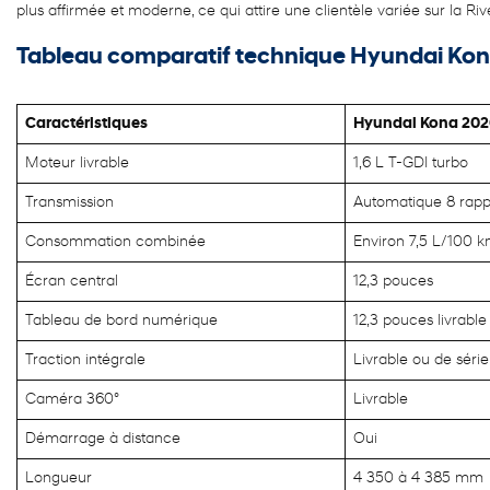
plus affirmée et moderne, ce qui attire une clientèle variée sur la Ri
Tableau comparatif technique Hyundai Ko
Caractéristiques
Hyundai Kona 20
Moteur livrable
1,6 L T-GDI turbo
Transmission
Automatique 8 rapp
Consommation combinée
Environ 7,5 L/100 
Écran central
12,3 pouces
Tableau de bord numérique
12,3 pouces livrable
Traction intégrale
Livrable ou de série
Caméra 360°
Livrable
Démarrage à distance
Oui
Longueur
4 350 à 4 385 mm