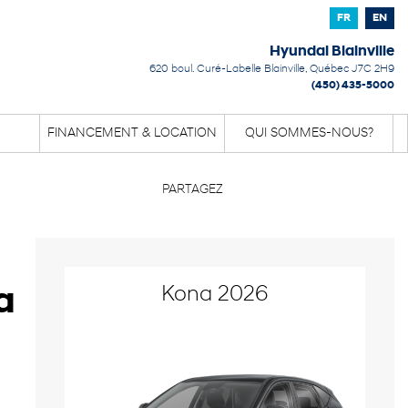
FR
EN
Hyundai Blainville
620 boul. Curé-Labelle
Blainville
,
Québec
J7C 2H9
(450) 435-5000
FINANCEMENT & LOCATION
QUI SOMMES-NOUS?
PARTAGEZ
Kona 2026
a