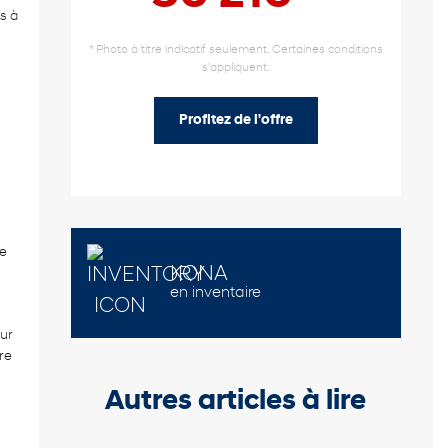
s à
* Photo à titre indicatif seulement. Certaines conditions
s'appliquent.
Profitez de l'offre
ne
KONA
en inventaire
ur
re
Autres articles à lire