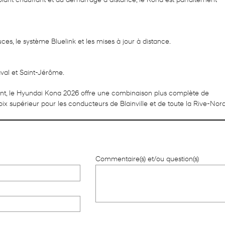
 volant chauffant et au démarrage à distance, le Kona est parfaitement
, le système Bluelink et les mises à jour à distance.
aval et Saint-Jérôme.
nt, le Hyundai Kona 2026 offre une combinaison plus complète de
choix supérieur pour les conducteurs de Blainville et de toute la Rive-Nord
Commentaire(s) et/ou question(s)