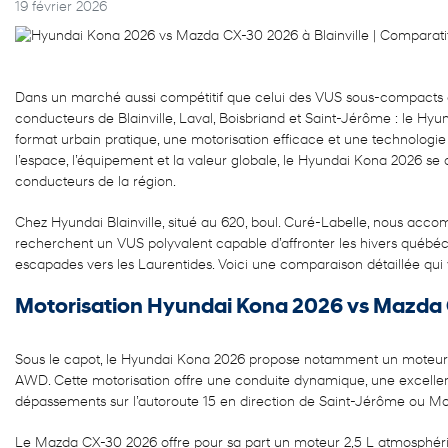
19 février 2026
Dans un marché aussi compétitif que celui des VUS sous-compacts au
conducteurs de Blainville, Laval, Boisbriand et Saint-Jérôme : le H
format urbain pratique, une motorisation efficace et une technologi
l’espace, l’équipement et la valeur globale, le Hyundai Kona 2026 
conducteurs de la région.
Chez Hyundai Blainville, situé au 620, boul. Curé-Labelle, nous acc
recherchent un VUS polyvalent capable d’affronter les hivers québéco
escapades vers les Laurentides. Voici une comparaison détaillée qui v
Motorisation Hyundai Kona 2026 vs Mazda
Sous le capot, le Hyundai Kona 2026 propose notamment un moteur 4 
AWD. Cette motorisation offre une conduite dynamique, une excellen
dépassements sur l’autoroute 15 en direction de Saint-Jérôme ou Mo
Le Mazda CX-30 2026 offre pour sa part un moteur 2,5 L atmosphériq