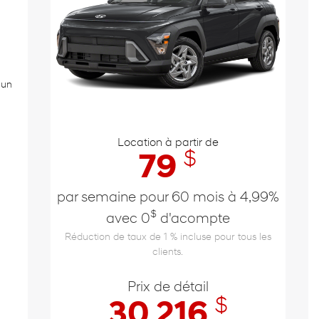
 un
Location à partir de
$
79
par semaine pour 60 mois à 4,99%
$
avec 0
d'acompte
Réduction de taux de 1 % incluse pour tous les
clients.
Prix de détail
$
30 216