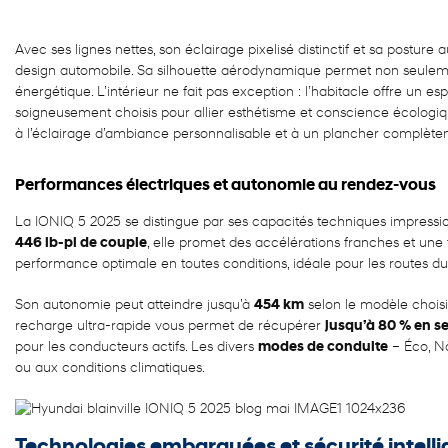
Avec ses lignes nettes, son éclairage pixelisé distinctif et sa postur
design automobile. Sa silhouette aérodynamique permet non seulement
énergétique. L’intérieur ne fait pas exception : l’habitacle offre un 
soigneusement choisis pour allier esthétisme et conscience écologiqu
à l’éclairage d’ambiance personnalisable et à un plancher complètem
Performances électriques et autonomie au rendez-vous
La IONIQ 5 2025 se distingue par ses capacités techniques impressio
446 lb-pi de couple
, elle promet des accélérations franches et une 
performance optimale en toutes conditions, idéale pour les routes d
Son autonomie peut atteindre jusqu’à
454 km
selon le modèle choisi,
recharge ultra-rapide vous permet de récupérer
jusqu’à 80 % en s
pour les conducteurs actifs. Les divers
modes de conduite
– Éco, No
ou aux conditions climatiques.
Technologies embarquées et sécurité intelli