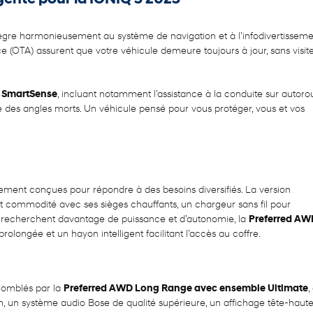
ègre harmonieusement au système de navigation et à l’infodivertisseme
e (OTA) assurent que votre véhicule demeure toujours à jour, sans visit
 SmartSense
, incluant notamment l’assistance à la conduite sur autorou
nce des angles morts. Un véhicule pensé pour vous protéger, vous et vos
ement conçues pour répondre à des besoins diversifiés. La version
 et commodité avec ses sièges chauffants, un chargeur sans fil pour
ui recherchent davantage de puissance et d’autonomie, la
Preferred AW
rolongée et un hayon intelligent facilitant l’accès au coffre.
comblés par la
Preferred AWD Long Range avec ensemble Ultimate
,
, un système audio Bose de qualité supérieure, un affichage tête-haut