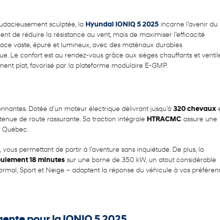
e audacieusement sculptée, la
Hyundai IONIQ 5 2025
incarne l’avenir du
 de réduire la résistance au vent, mais de maximiser l’efficacité
espace vaste, épuré et lumineux, avec des matériaux durables
e. Le confort est au rendez-vous grâce aux sièges chauffants et ventilé
ent plat, favorisé par la plateforme modulaire E-GMP.
nnantes. Dotée d’un moteur électrique délivrant jusqu’à
320 chevaux
e
tenue de route rassurante. Sa traction intégrale
HTRACMC
assure une
u Québec.
 vous permettant de partir à l’aventure sans inquiétude. De plus, la
eulement 18 minutes
sur une borne de 350 kW, un atout considérable
rmal, Sport et Neige – adaptent la réponse du véhicule à vos préféren
gente pour la IONIQ 5 2025