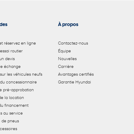
ides
À propos
t réservez en ligne
Contactez-nous
 essai routier
Équipe
n devis
Nouvelles
tre échange
Carrière
sur les véhicules neufs
Avantages certifiés
 du concessionnaire
Garantie Hyundai
e pré-approbation
e la location
du financement
s au service
de pneus
cessoires