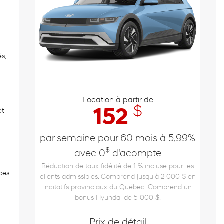
s,
Location à partir de
$
152
t
par semaine pour 60 mois à 5,99%
$
avec 0
d'acompte
Réduction de taux fidélité de 1 % incluse pour les
ces
clients admissibles. Comprend jusqu'à 2 000 $ en
incitatifs provinciaux du Québec. Comprend un
bonus Hyundai de 5 000 $.
Prix de détail