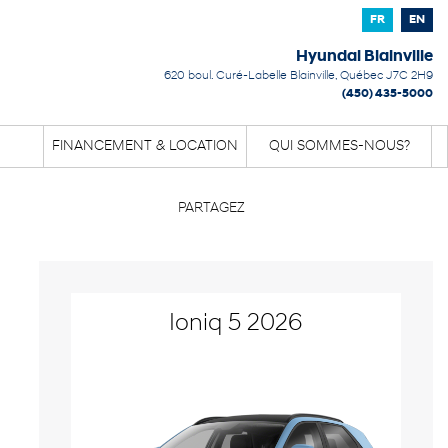
FR
EN
Hyundai Blainville
620 boul. Curé-Labelle
Blainville
,
Québec
J7C 2H9
(450) 435-5000
FINANCEMENT & LOCATION
QUI SOMMES-NOUS?
PARTAGEZ
Ioniq 5 2026