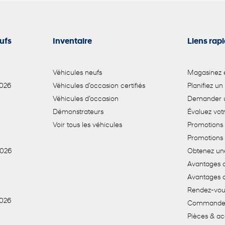
ufs
Inventaire
Liens rap
Véhicules neufs
Magasinez e
2026
Véhicules d’occasion certifiés
Planifiez un
Véhicules d’occasion
Demander u
Démonstrateurs
Évaluez vo
Voir tous les véhicules
Promotions 
Promotions
2026
Obtenez un
Avantages d
Avantages 
Rendez-vou
2026
Commande 
Pièces & ac