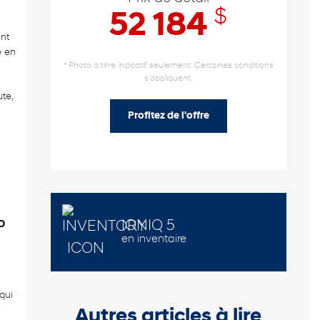
$
52 184
nt
e en
* Photo à titre indicatif seulement. Certaines conditions
s'appliquent.
te,
Profitez de l'offre
IONIQ 5
D
en inventaire
 qui
e
Autres articles à lire