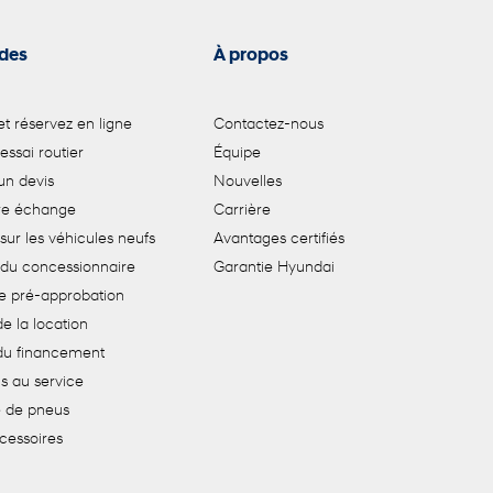
ides
À propos
t réservez en ligne
Contactez-nous
 essai routier
Équipe
n devis
Nouvelles
tre échange
Carrière
sur les véhicules neufs
Avantages certifiés
 du concessionnaire
Garantie Hyundai
e pré-approbation
e la location
du financement
s au service
de pneus
cessoires