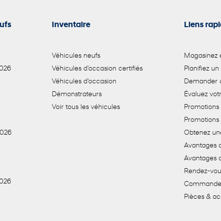
ufs
Inventaire
Liens rap
Véhicules neufs
Magasinez e
2026
Véhicules d’occasion certifiés
Planifiez un
Véhicules d’occasion
Demander u
Démonstrateurs
Évaluez vo
Voir tous les véhicules
Promotions 
Promotions
2026
Obtenez un
Avantages d
Avantages 
Rendez-vou
2026
Commande 
Pièces & ac