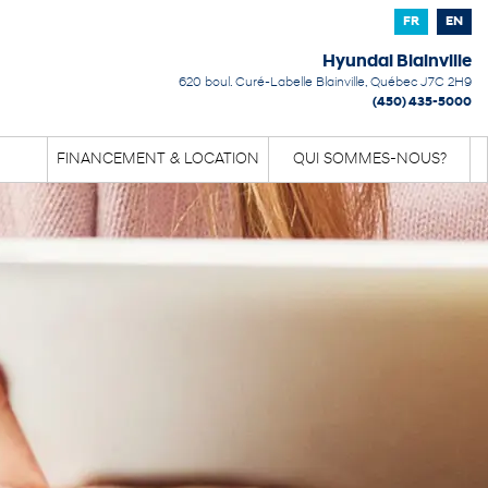
FR
EN
Hyundai Blainville
620 boul. Curé-Labelle
Blainville
,
Québec
J7C 2H9
(450) 435-5000
FINANCEMENT & LOCATION
QUI SOMMES-NOUS?