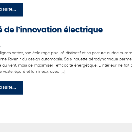
a suite...
 de l’innovation électrique
5
lignes nettes, son éclairage pixelisé distinctif et sa posture audacieus
rne l’avenir du design automobile. Sa silhouette aérodynamique perme
e au vent, mais de maximiser l’efficacité énergétique. L’intérieur ne fait 
 vaste, épuré et lumineux, avec […]
a suite...