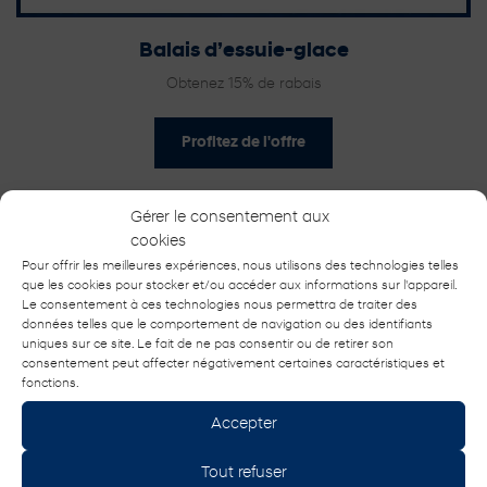
Balais d’essuie-glace
Obtenez 15% de rabais
Profitez de l'offre
Gérer le consentement aux
cookies
Pour offrir les meilleures expériences, nous utilisons des technologies telles
que les cookies pour stocker et/ou accéder aux informations sur l'appareil.
Le consentement à ces technologies nous permettra de traiter des
données telles que le comportement de navigation ou des identifiants
uniques sur ce site. Le fait de ne pas consentir ou de retirer son
consentement peut affecter négativement certaines caractéristiques et
fonctions.
Accepter
Tout refuser