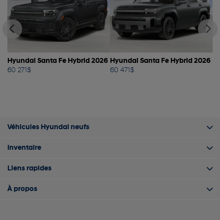
26
Hyundai Santa Fe Hybrid 2026
Hyundai Santa Fe Hybrid 2026
Hy
60 271
$
60 471
$
55
Véhicules Hyundai neufs
Inventaire
Liens rapides
À propos