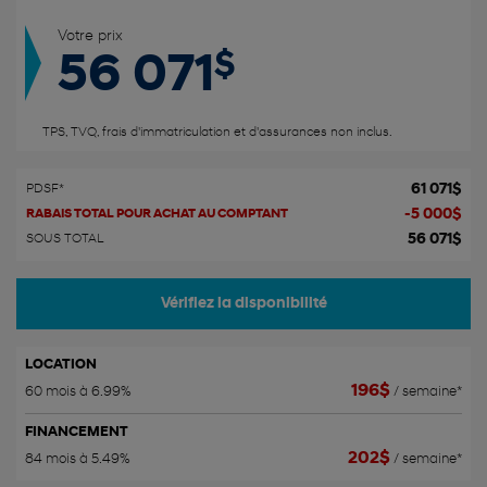
Votre prix
$
56 071
TPS, TVQ, frais d'immatriculation et d'assurances non inclus.
61 071
$
PDSF*
-
5 000
$
RABAIS TOTAL POUR ACHAT AU COMPTANT
56 071
$
SOUS TOTAL
Vérifiez la disponibilité
LOCATION
196
$
60 mois à 6.99%
/ semaine*
FINANCEMENT
202
$
84 mois à 5.49%
/ semaine*