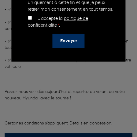
uniquement à cette fin et que je peux
retirer mon consentement en tout temps.
• ✅ Programme de fidélité et offres exclusives pour nos clients
J’accepte la
politique de
• ✅ Équipe dévouée et transparente, toujours là pour vous
confidentialité
*
.
conseiller
• ✅ Essais routiers sans pression – vivez l’expérience Hyundai en
toute confiance
• ✅ Centre de service moderne et rapide pour l’entretien de votre
véhicule
Passez nous voir dès aujourd’hui et repartez au volant de votre
nouveau Hyundai, avec le sourire !
Certaines conditions s’appliquent. Détails en concession.