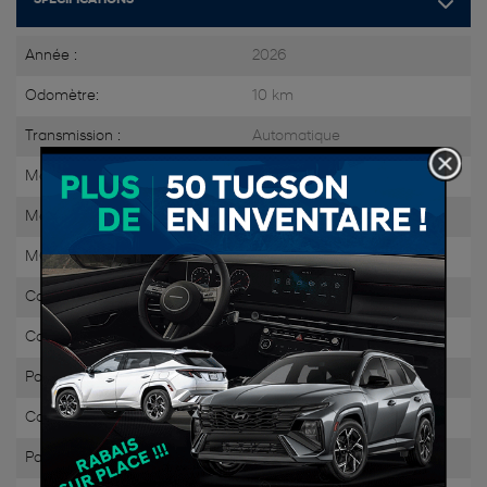
Année :
2026
Odomètre:
10 km
Transmission :
Automatique
Motricité :
Traction intégrale
Moteur :
Électrique
MOTEUR (L) :
0.0
Carburant :
Hybride
Couleur extérieur :
Gris écotronique (PE2)
Portes :
4
Couleur intérieur:
BLACK CLOTH SEAT TRIM
Passagers :
5