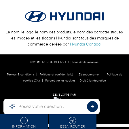
Le nom, le logo, le nom des produits, le nom des caractéristiques,
les images et les slogans Hyundai sont tous des marques de
commerce gérées par
Hyundai Canada
.
2026 © HYUNDAI BLAINVILLE
| Tous droits réservés.
|
|
|
Termes & conditions
Politique et confidentialité
Désabonnement
Politique de
|
|
cookies (CA)
Paramétrer les cookies
Droit à la réparation
DÉVELOPPÉ PAR
INFORMATION
ESSAI ROUTIER