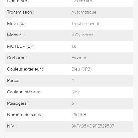
Odomètre:
22 039 km
Transmission :
Automatique
Motricité :
Traction avant
Moteur :
4 Cylindres
MOTEUR (L) :
1.6
Carburant :
Essence
Couleur extérieur :
Bleu (SPB)
Portes :
4
Couleur intérieur:
Noir
Passagers :
5
Numéro de stock :
26645B
NIV :
3KPA35AD9PE529507