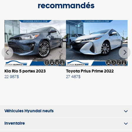
recommandés
Kia Rio 5 portes 2023
Toyota Prius Prime 2022
Vo
22 987
$
27 487
$
27
Véhicules Hyundai neufs
Inventaire