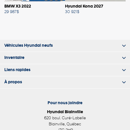
BMW X3 2022
Hyundai Kona 2027
H
29 987
$
30 921
$
30
Véhicules Hyundai neufs
Inventaire
Liens rapides
À propos
Pour nous joindre
Hyundai Blainville
620 boul. Curé-Labelle
Blainville
,
Québec