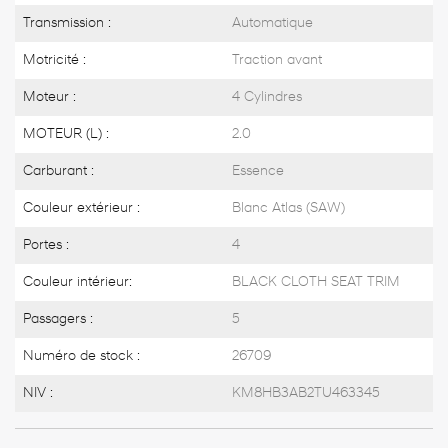
Transmission :
Automatique
Motricité :
Traction avant
Moteur :
4 Cylindres
MOTEUR (L) :
2.0
Carburant :
Essence
Couleur extérieur :
Blanc Atlas (SAW)
Portes :
4
Couleur intérieur:
BLACK CLOTH SEAT TRIM
Passagers :
5
Numéro de stock :
26709
NIV :
KM8HB3AB2TU463345