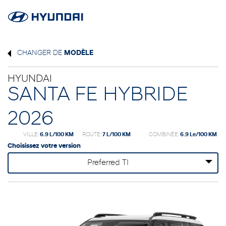
CHANGER DE
MODÈLE
HYUNDAI
SANTA FE HYBRIDE
2026
VILLE:
6.9 L/100 KM
ROUTE:
7 L/100 KM
COMBINÉE:
6.9 Le/100 KM
Choisissez votre version
Preferred TI