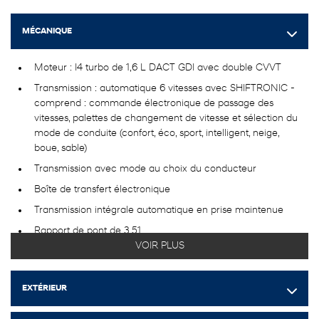
MÉCANIQUE
Moteur : I4 turbo de 1,6 L DACT GDI avec double CVVT
Transmission : automatique 6 vitesses avec SHIFTRONIC -
comprend : commande électronique de passage des
vitesses, palettes de changement de vitesse et sélection du
mode de conduite (confort, éco, sport, intelligent, neige,
boue, sable)
Transmission avec mode au choix du conducteur
Boîte de transfert électronique
Transmission intégrale automatique en prise maintenue
Rapport de pont de 3,51
VOIR PLUS
Batterie avec protection antidécharge
Démarreur-générateur de véhicule hybride
EXTÉRIEUR
Équipement de remorquage -comprend : dispositif anti-
louvoiement de la remorque