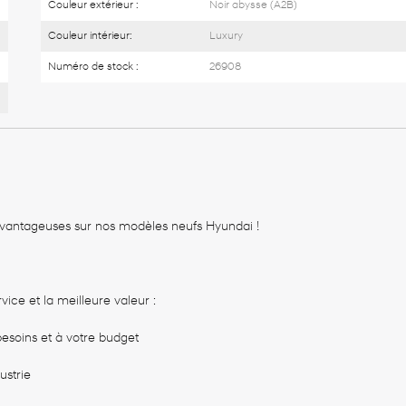
Couleur extérieur :
Noir abysse (A2B)
Couleur intérieur:
Luxury
Numéro de stock :
26908
 avantageuses sur nos modèles neufs Hyundai !
rvice et la meilleure valeur :
besoins et à votre budget
ustrie