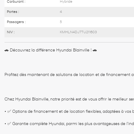
Carburant :
Hybride
Portes :
4
Passagers :
5
NIV :
KMHLN4DJ7TU211603
🚗 Découvrez la différence Hyundai Blainville ! 🚗
Profitez dès maintenant de solutions de location et de financement
Chez Hyundai Blainville, notre priorité est de vous offrir le meilleur se
• ✅ Options de financement et de location flexibles, adaptées à vos 
• ✅ Garantie complète Hyundai, parmi les plus avantageuses de l’ind