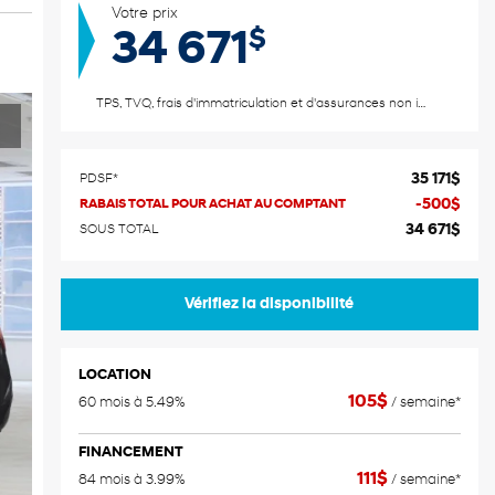
Votre prix
$
34 671
TPS, TVQ, frais d'immatriculation et d'assurances non inclus.
35 171
$
PDSF*
-
500
$
RABAIS TOTAL POUR ACHAT AU COMPTANT
34 671
$
SOUS TOTAL
Vérifiez la disponibilité
LOCATION
105
$
60 mois à 5.49%
/ semaine*
FINANCEMENT
111
$
84 mois à 3.99%
/ semaine*