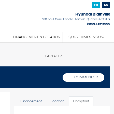
FR
EN
Hyundai Blainville
620 boul. Curé-Labelle
Blainville
,
Québec
J7C 2H9
(450) 435-5000
FINANCEMENT & LOCATION
QUI SOMMES-NOUS?
PARTAGEZ
COMMENCER
Financement
Location
Comptant