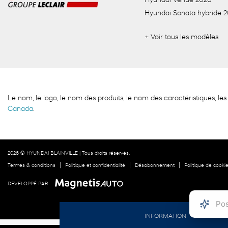
Hyundai Venue 2026
Hyundai Sonata hybride 
+ Voir tous les modèles
Le nom, le logo, le nom des produits, le nom des caractéristiques,
Canada
.
2026 © HYUNDAI BLAINVILLE
| Tous droits réservés.
|
|
|
Termes & conditions
Politique et confidentialité
Désabonnement
Politique de cooki
DÉVELOPPÉ PAR
INFORMATION