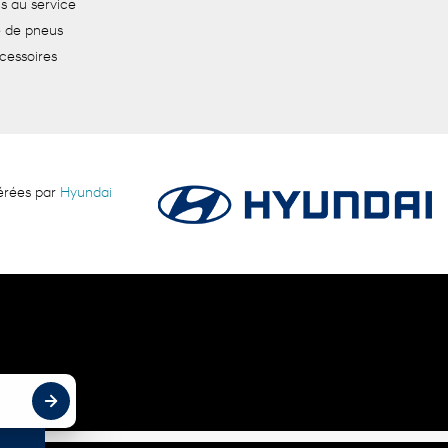
s au service
de pneus
cessoires
gérées par
Hyundai