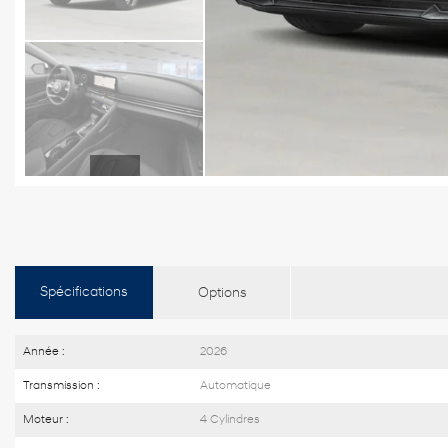
Spécifications
Options
Année :
2026
Transmission :
Automatique
Moteur :
4 Cylindres