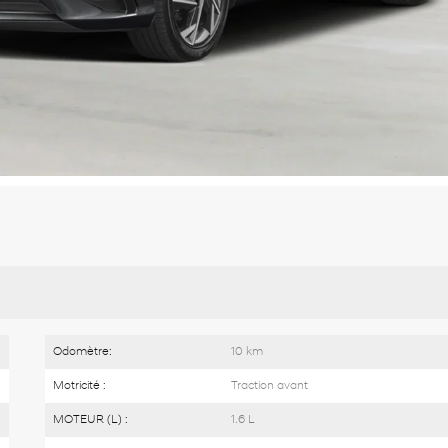
Odomètre:
10 km
Motricité :
Traction avant
MOTEUR (L) :
1.6 L