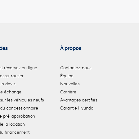
ides
À propos
t réservez en ligne
Contactez-nous
 essai routier
Équipe
n devis
Nouvelles
tre échange
Carrière
sur les véhicules neufs
Avantages certifiés
 du concessionnaire
Garantie Hyundai
e pré-approbation
e la location
du financement