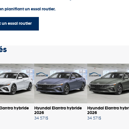
n planifiant un essai routier.
 un essai routier
és
lantra hybride
Hyundai Elantra hybride
Hyundai Elantra hybr
2026
2026
34 571
$
34 571
$