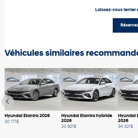
Laissez-vous tenter e
Réservez
Véhicules similaires
recommand
Hyundai Elantra 2026
Hyundai Elantra hybride
Hyundai E
2026
2026
30 171
$
33 821
$
34 321
$