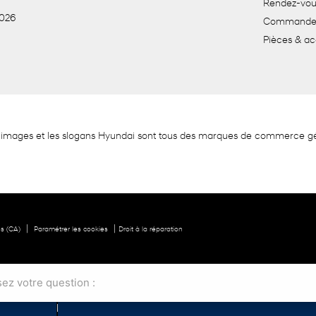
Rendez-vou
2026
Commande 
Pièces & ac
 les images et les slogans Hyundai sont tous des marques de commerce 
|
|
es (CA)
Paramétrer les cookies
Droit à la réparation
ESSAI ROUTIER