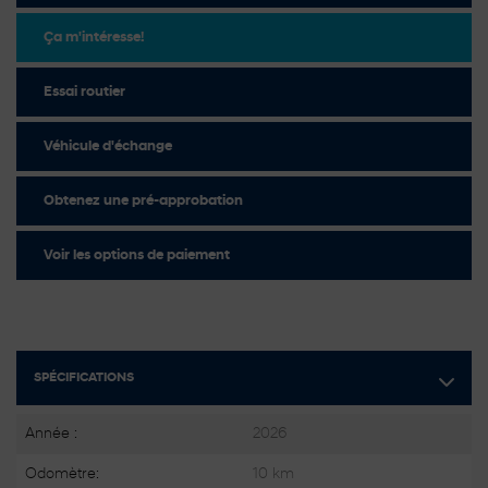
Ça m'intéresse!
Essai routier
Véhicule d'échange
Obtenez une pré-approbation
Voir les options de paiement
SPÉCIFICATIONS
Année :
2026
Odomètre:
10 km