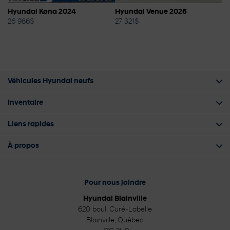
Hyundai Venue 2026
BMW X3 2022
T
27 321
$
29 987
$
3
Véhicules Hyundai neufs
Inventaire
Liens rapides
À propos
Pour nous joindre
Hyundai Blainville
620 boul. Curé-Labelle
Blainville
,
Québec