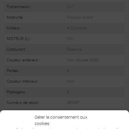
Transmission :
CVT
Motricité :
Traction avant
Moteur :
4 Cylindres
MOTEUR (L) :
1.6 L
Carburant :
Essence
Couleur extérieur :
Noir abysse (A2B)
Portes :
4
Couleur intérieur:
Noir
Passagers :
5
Numéro de stock :
261067
NIV :
KMHRC8A30TU483505
Gérer le consentement aux
cookies