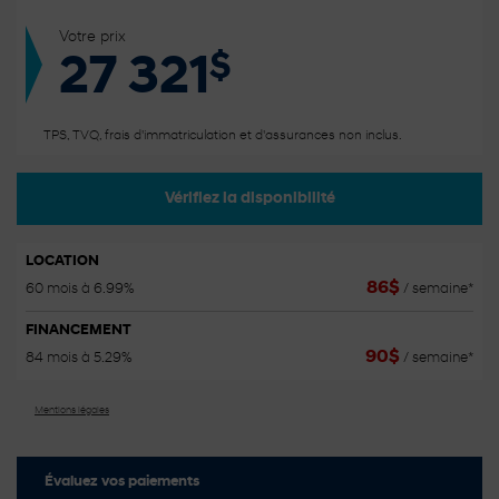
Votre prix
$
27 321
TPS, TVQ, frais d'immatriculation et d'assurances non inclus.
Vérifiez la disponibilité
LOCATION
86
$
60 mois à 6.99%
/ semaine*
FINANCEMENT
90
$
84 mois à 5.29%
/ semaine*
Mentions légales
Évaluez vos
paiements