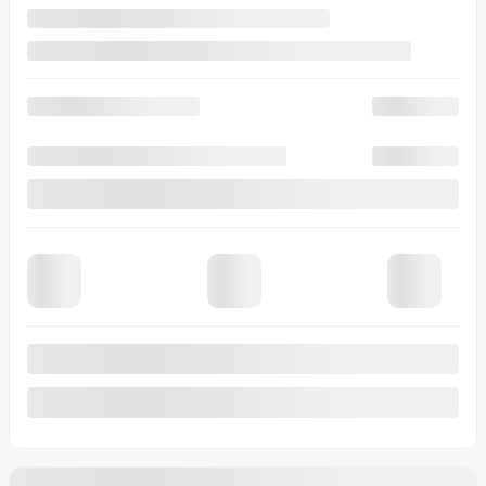
Afficher 8 images en plus
Voir plus
Précédent
Suivant
Hyundai Tucson hybride 2026
26334
– SEL Convenience