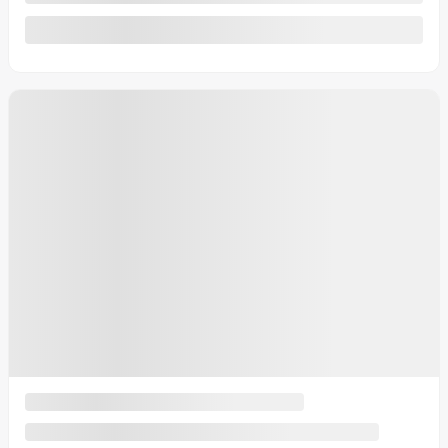
10 km
Plus de caractéristiques
Vérifier la disponibilité
Évaluer mon échange
Demande d'informations
Mentions légales