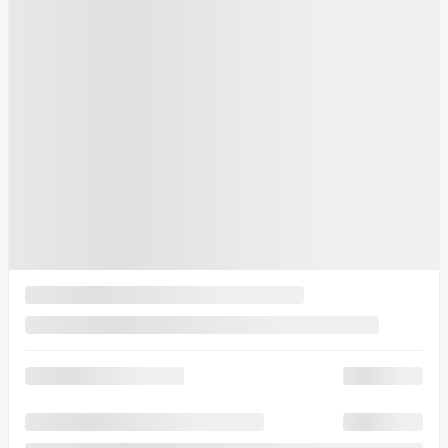
SEL Convenience AWD
Votre prix
51 271
$
Votre prix
51 271
$
Votre prix
51 271
$
Location
à partir de
5,19%
/ 60 mois
136
$
+TX/ SEMAINE
Financement
à partir de
3,99%
/ 84 mois
162
$
+TX/ SEMAINE