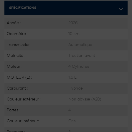
SPÉCIFICATIONS
Année :
2026
Odomètre:
10 km
Transmission :
Automatique
Motricité :
Traction avant
Moteur :
4 Cylindres
MOTEUR (L) :
1.6 L
Carburant :
Hybride
Couleur extérieur :
Noir abysse (A2B)
Portes :
4
Couleur intérieur:
Gris