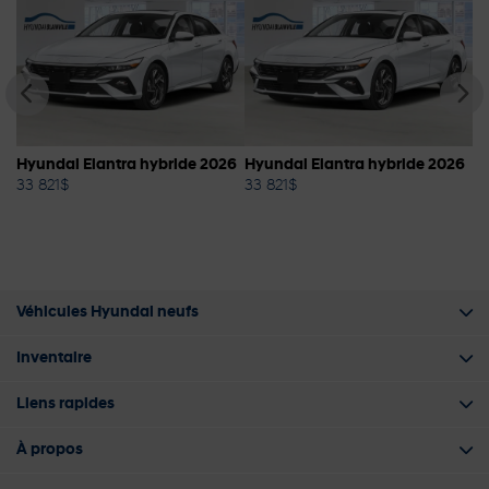
Hyundai Elantra hybride 2026
Hyundai Elantra hybride 2026
Hy
33 821
$
33 821
$
34
Véhicules Hyundai neufs
Inventaire
Liens rapides
À propos