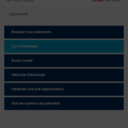
109
$
84 mois à 3.99%
/ semaine*
Mentions légales
Évaluez vos
paiements
Ça m'intéresse!
Essai routier
Véhicule d'échange
Obtenez une pré-approbation
Voir les options de paiement