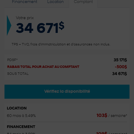
Financement
Location
Comptant
Votre prix
$
34 671
TPS + TVQ, frais d'immatriculation et d'assurances non inclus.
35 171
$
PDSF*
-
500
$
RABAIS TOTAL POUR ACHAT AU COMPTANT
34 671
$
SOUS TOTAL
Vérifiez la disponibilité
LOCATION
103
$
60 mois à 5.49%
/ semaine*
FINANCEMENT