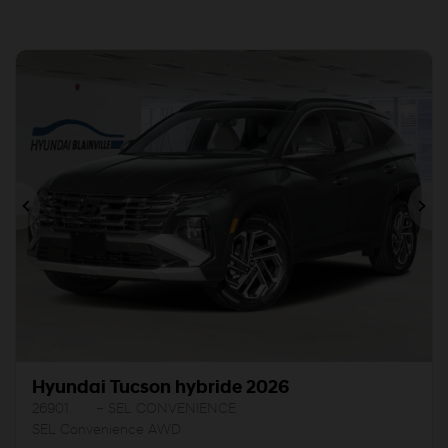
Précédent
Sui
Hyundai Tucson hybride 2026
26901
– SEL CONVENIENCE
SEL Convenience AWD