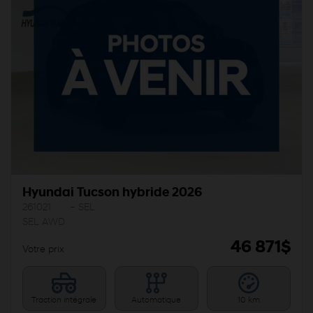
Hyundai Tucson hybride 2026
261021
– SEL
SEL AWD
46 871
$
Votre prix
Traction intégrale
Automatique
10 km