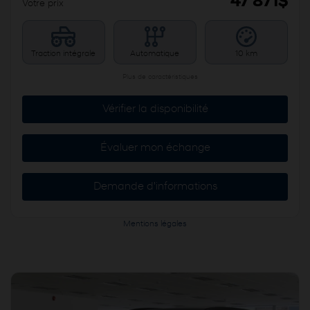
47 871
$
Votre prix
Traction intégrale
Automatique
10 km
Plus de caractéristiques
Vérifier la disponibilité
Évaluer mon échange
Demande d'informations
Mentions légales