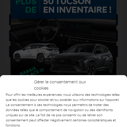
Plus de caractéristiques
Vérifier la disponibilité
Évaluer mon échange
Demande d'informations
Mentions légales
Gérer le consentement aux
cookies
Pour offrir les meilleures expériences, nous utilisons des technologies telles
que les cookies pour stocker et/ou accéder aux informations sur l'appareil.
Le consentement à ces technologies nous permettra de traiter des
données telles que le comportement de navigation ou des identifiants
Nom
*
uniques sur ce site. Le fait de ne pas consentir ou de retirer son
consentement peut affecter négativement certaines caractéristiques et
fonctions.