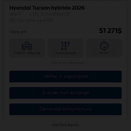
Hyundai Tucson hybride 2026
26904
– SEL CONVENIENCE
SEL Convenience AWD
51 271
$
Votre prix
Traction intégrale
Automatique
10 km
Plus de caractéristiques
Vérifier la disponibilité
Évaluer mon échange
Demande d'informations
Mentions légales