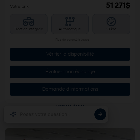
51 271
$
Votre prix
Traction intégrale
Automatique
10 km
Plus de caractéristiques
Vérifier la disponibilité
Évaluer mon échange
Demande d'informations
Mentions légales