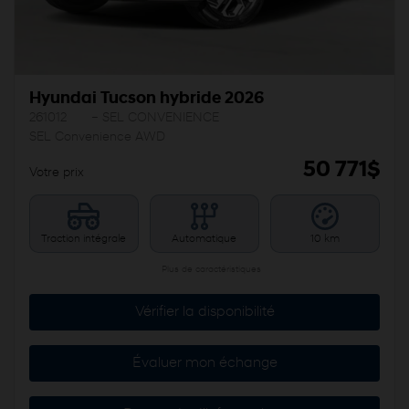
Hyundai Tucson hybride 2026
261012
– SEL CONVENIENCE
SEL Convenience AWD
50 771
$
Votre prix
Traction intégrale
Automatique
10 km
Plus de caractéristiques
Vérifier la disponibilité
Évaluer mon échange