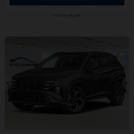
Mentions légales
Précédent
Sui