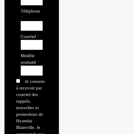
Téléphone
*
Courriel
*
Modèle
souhaité
*
Je consens
à recevoir par
courriel des
rappels,
nouvelles et
promotions de
Hyundai
Blainville. Je
comprends que