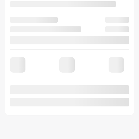
90
$
+TX/ SEMAINE
CVT
10 km
Traction avant
Plus de caractéristiques
Vérifier la disponibilité
Évaluer mon échange
Demande d'informations
Mentions légales
500
$
de Rabais
Afficher 8 images en plus