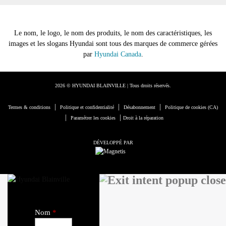
Le nom, le logo, le nom des produits, le nom des caractéristiques, les
images et les slogans Hyundai sont tous des marques de commerce gérées
par
Hyundai Canada
.
2026 © HYUNDAI BLAINVILLE
| Tous droits réservés.
|
|
|
Termes & conditions
Politique et confidentialité
Désabonnement
Politique de cookies (CA)
|
|
Paramétrer les cookies
Droit à la réparation
DÉVELOPPÉ PAR
Nom
*