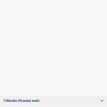
CVT
10 km
Traction avant
Plus de caractéristiques
Vérifier la disponibilité
Évaluer mon échange
Demande d'informations
Mentions légales
Véhicules Hyundai neufs