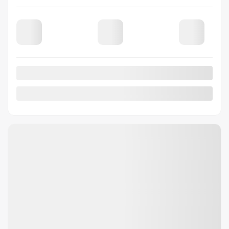
Rabais
500
$
Votre prix
27 971
$
Votre prix
28 471
$
Votre prix
28 471
$
Location
à partir de
5,49%
/ 60 mois
90
$
+TX/ SEMAINE
Financement
à partir de
3,99%
/ 84 mois
90
$
+TX/ SEMAINE
CVT
10 km