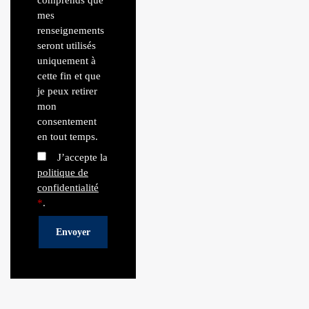
mes
renseignements
seront utilisés
uniquement à
cette fin et que
je peux retirer
mon
consentement
en tout temps.
J’accepte la
politique de
confidentialité
*
.