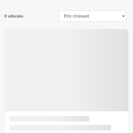
8 véhicules
Afficher 7 images en plus
Voir plus
Précédent
Suiva
Hyundai Elantra 2026