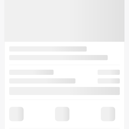
Mentions légales
500
$
de Rabais
Afficher 8 images en plus
Voir plus
Précédent
Suiva
Hyundai Elantra 2026