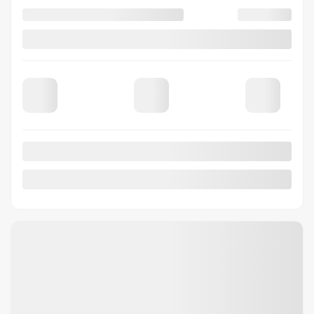
5,49%
/ 60 mois
90
$
+TX/ SEMAINE
Financement
à partir de
3,99%
/ 84 mois
90
$
+TX/ SEMAINE
CVT
10 km
Traction avant
Plus de caractéristiques
Vérifier la disponibilité
Évaluer mon échange
Demande d'informations