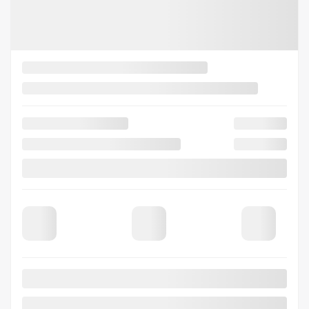
Traction avant
Plus de caractéristiques
Vérifier la disponibilité
Évaluer mon échange
Demande d'informations
Mentions légales
500
$
de Rabais
Afficher 8 images en plus
Voir plus