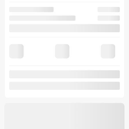
261084
– SEL Sport
SEL Sport Sedan
Votre prix
26 671
$
Votre prix
26 671
$
Votre prix
26 671
$
Terme sélectionné non disponible
Contactez-nous pour connaître les solutions de financement possibles
CVT
10 km
Traction avant
Plus de caractéristiques
Vérifier la disponibilité
Évaluer mon échange