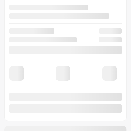
3,99%
/ 84 mois
89
$
+TX/ SEMAINE
CVT
10 km
Traction avant
Plus de caractéristiques
Vérifier la disponibilité
Évaluer mon échange
Demande d'informations
Mentions légales
500
$
de Rabais
Afficher 8 images en plus