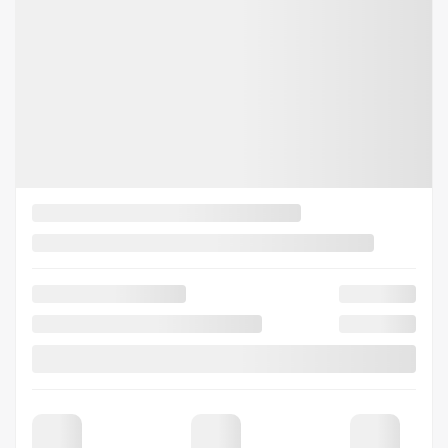
Demande d'informations
Mentions légales
500
$
de Rabais
Afficher 8 images en plus
Voir plus
Précédent
Suiva