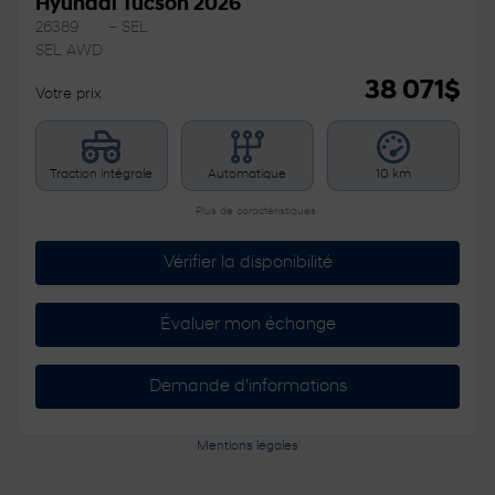
Hyundai Tucson 2026
26389
– SEL
SEL AWD
38 071
$
Votre prix
Traction intégrale
Automatique
10 km
Plus de caractéristiques
Vérifier la disponibilité
Évaluer mon échange
Demande d'informations
Mentions légales