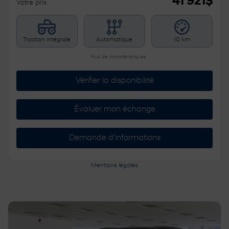
41 921
$
Votre prix
Traction intégrale
Automatique
10 km
Plus de caractéristiques
Vérifier la disponibilité
Évaluer mon échange
Demande d'informations
Mentions légales