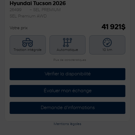
Hyundai Tucson 2026
26499
– SEL PREMIUM
SEL Premium AWD
41 921
$
Votre prix
Traction intégrale
Automatique
10 km
Plus de caractéristiques
Vérifier la disponibilité
Évaluer mon échange
Demande d'informations
Mentions légales