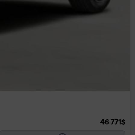
46 771
$