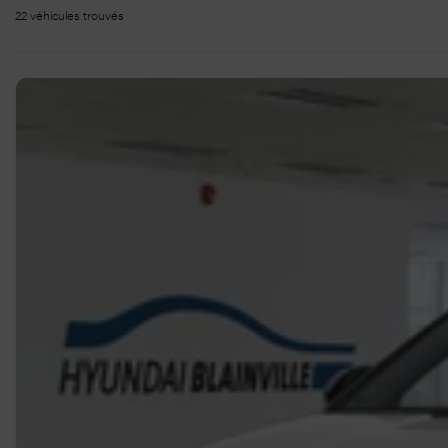
22 véhicules
trouvés