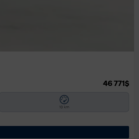
46 771
$
10 km