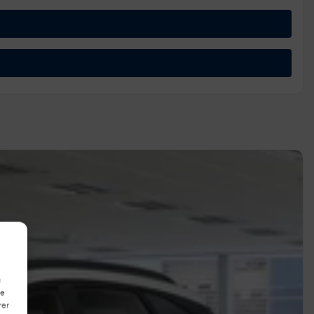
à
de
rer