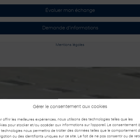
Évaluer mon échange
Demande d'informations
Mentions légales
Gérer le consentement aux cookies
r offrir les meilleures expériences, nous utilisons des technologies telles que les
kies pour stocker et/ou accéder aux informations sur l'appareil. Le consentement 
 technologies nous permettra de traiter des données telles que le comportement 
igation ou des identifiants uniques sur ce site. Le fait de ne pas consentir ou de reti