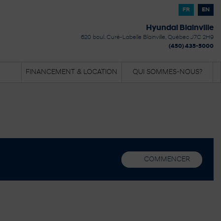
FR
EN
Hyundai Blainville
620 boul. Curé-Labelle
Blainville
,
Québec
J7C 2H9
(450) 435-5000
FINANCEMENT & LOCATION
QUI SOMMES-NOUS?
COMMENCER