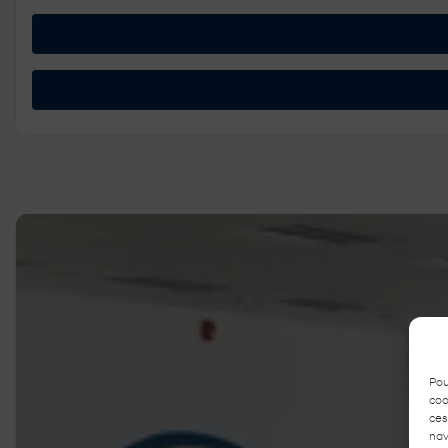
Pou
coo
ces
nav